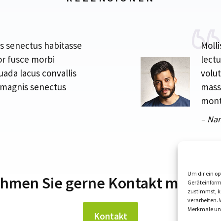
is senectus habitasse
Molli
or fusce morbi
lectu
uada lacus convallis
volut
 magnis senectus
mass
mont
– Na
Um dir ein op
hmen Sie gerne Kontakt mit uns 
Geräteinform
zustimmst, kö
verarbeiten.
Merkmale und
Kontakt