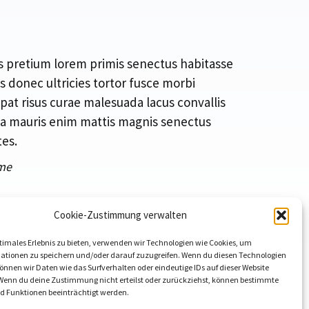
s pretium lorem primis senectus habitasse
s donec ultricies tortor fusce morbi
pat risus curae malesuada lacus convallis
a mauris enim mattis magnis senectus
es.
me
Cookie-Zustimmung verwalten
timales Erlebnis zu bieten, verwenden wir Technologien wie Cookies, um
auf
ationen zu speichern und/oder darauf zuzugreifen. Wenn du diesen Technologien
nnen wir Daten wie das Surfverhalten oder eindeutige IDs auf dieser Website
 Wenn du deine Zustimmung nicht erteilst oder zurückziehst, können bestimmte
 Funktionen beeinträchtigt werden.